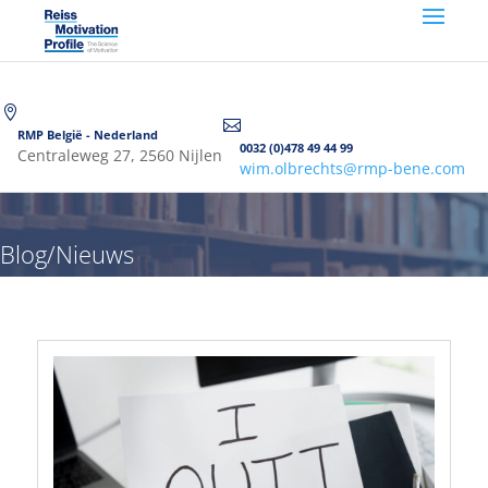


RMP België - Nederland
0032 (0)478 49 44 99
Centraleweg 27, 2560 Nijlen
wim.olbrechts@rmp-bene.com
Blog/Nieuws