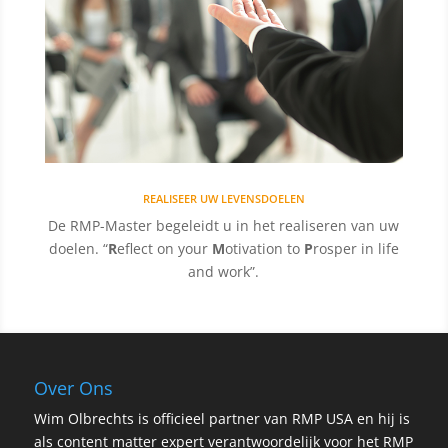
REALISEER UW LEVENSDOELEN
De RMP-Master begeleidt u in het realiseren van uw
doelen. “
R
eflect on your
M
otivation to
P
rosper in life
and work”.
Over Ons
Wim Olbrechts is officieel partner van RMP USA en hij is
als content matter expert verantwoordelijk voor het RMP