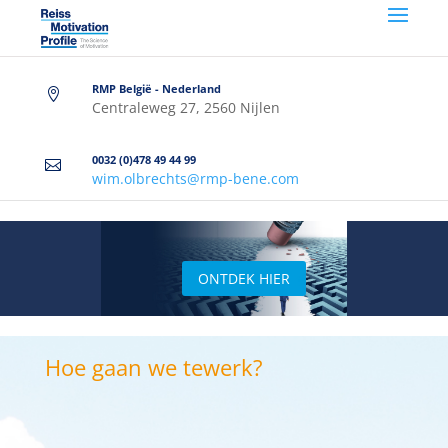
RMP België - Nederland

Centraleweg 27, 2560 Nijlen
0032 (0)478 49 44 99

wim.olbrechts@rmp-bene.com
ONTDEK HIER
Hoe gaan we tewerk?