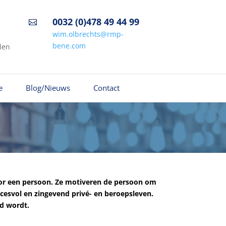
0032 (0)478 49 44 99

wim.olbrechts@rmp-
bene.com
len
e
Blog/Nieuws
Contact
oor een persoon. Ze motiveren de persoon om
ccesvol en zingevend privé- en beroepsleven.
fd wordt.