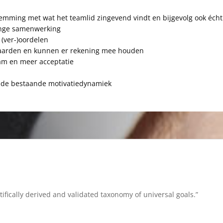
mming met wat het teamlid zingevend vindt en bijgevolg ook écht
linge samenwerking
 (ver-)oordelen
waarden en kunnen er rekening mee houden
eam en meer acceptatie
n de bestaande motivatiedynamiek
entifically derived and validated taxonomy of universal goals.”