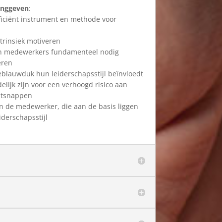
dinggeven
:
ficiënt instrument en methode voor
trinsiek motiveren
un medewerkers fundamenteel nodig
eren
eblauwduk hun leiderschapsstijl beïnvloedt
ijk zijn voor een verhoogd risico aan
ontsnappen
 de medewerker, die aan de basis liggen
iderschapsstijl