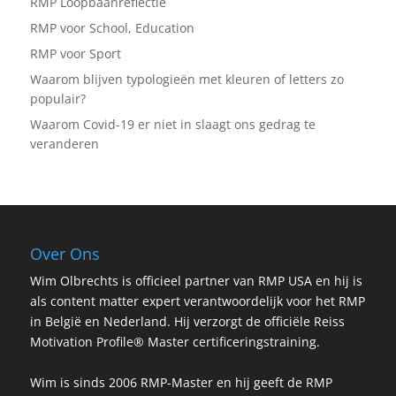
RMP Loopbaanreflectie
RMP voor School, Education
RMP voor Sport
Waarom blijven typologieën met kleuren of letters zo
populair?
Waarom Covid-19 er niet in slaagt ons gedrag te
veranderen
Over Ons
Wim Olbrechts is officieel partner van RMP USA en hij is
als content matter expert verantwoordelijk voor het RMP
in België en Nederland. Hij verzorgt de officiële Reiss
Motivation Profile® Master certificeringstraining.
Wim is sinds 2006 RMP-Master en hij geeft de RMP